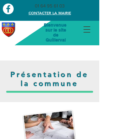
01 64 95 61 03
CONTACTER LA MAIRIE
Bienvenue
sur le site
de
Guillerval
Présentation de
la commune