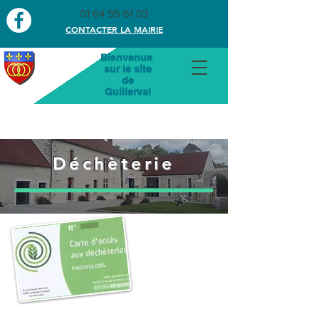
01 64 95 61 03
CONTACTER LA MAIRIE
Bienvenue
sur le site
de
Guillerval
Déchèterie