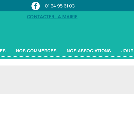
01 64 95 61 03
CONTACTER LA MAIRIE
UES
NOS COMMERCES
NOS ASSOCIATIONS
JOUR
l