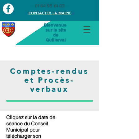
01 64 95 61 03
CONTACTER LA MAIRIE
Bienvenue
sur le site
de
Guillerval
Comptes-rendus
et Procès-
verbaux
Cliquez sur la date de
séance du Conseil
Municipal pour
télécharger son